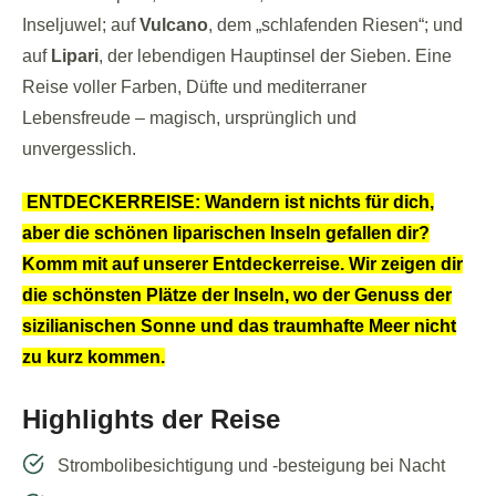
Inseljuwel; auf
Vulcano
, dem „schlafenden Riesen“; und
auf
Lipari
, der lebendigen Hauptinsel der Sieben. Eine
Reise voller Farben, Düfte und mediterraner
Lebensfreude – magisch, ursprünglich und
unvergesslich.
ENTDECKERREISE: Wandern ist nichts für dich,
aber die schönen liparischen Inseln gefallen dir?
Komm mit auf unserer Entdeckerreise. Wir zeigen dir
die schönsten Plätze der Inseln, wo der Genuss der
sizilianischen Sonne und das traumhafte Meer nicht
zu kurz kommen.
Highlights der Reise
Strombolibesichtigung und -besteigung bei Nacht