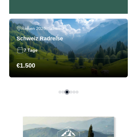
Italien
,
Reisen 2026
Toskana Radreise - TT Club
7 Tage
€
1.430