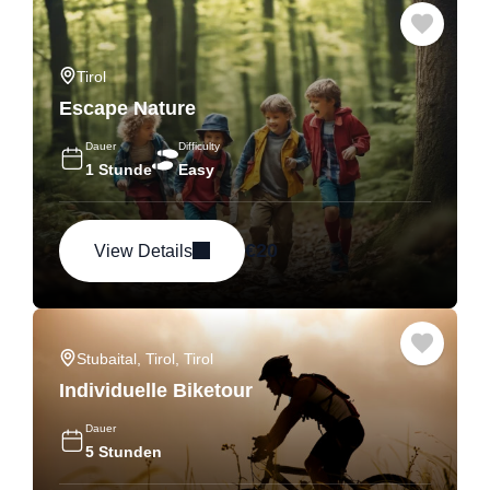
Tirol
Escape Nature
Dauer
Difficulty
1 Stunde
Easy
€
20
View Details
Stubaital, Tirol
,
Tirol
Individuelle Biketour
Dauer
5 Stunden