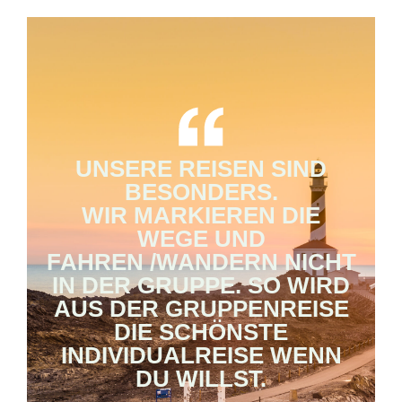
UNSERE REISEN SIND
BESONDERS.
WIR MARKIEREN DIE
WEGE UND
FAHREN /WANDERN NICHT
IN DER GRUPPE. SO WIRD
AUS DER GRUPPENREISE
DIE SCHÖNSTE
INDIVIDUALREISE WENN
DU WILLST.