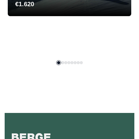
€
1.620
BERGE