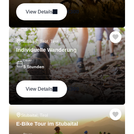
€
300
View Details
Stubaital, Tirol
,
Tirol
Individuelle Wanderung
Dauer
5 Stunden
€
300
View Details
Stubaital, Tirol
E-Bike Tour im Stubaital