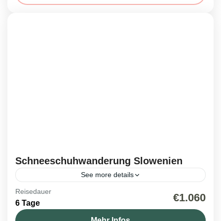
Schneeschuhwanderung Slowenien
See more details
Reisedauer
Bergabenteuer
,
Reisen 2027
,
Slowenien
€1.060
6 Tage
1 Person
Mehr Infos