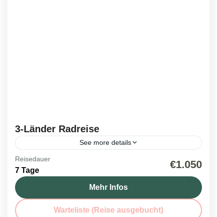
3-Länder Radreise
See more details
Reisedauer
Italien
,
Kroatien
,
Reisen 2026
,
Slowenien
€1.050
7 Tage
1 Person
Mehr Infos
Warteliste (Reise ausgebucht)