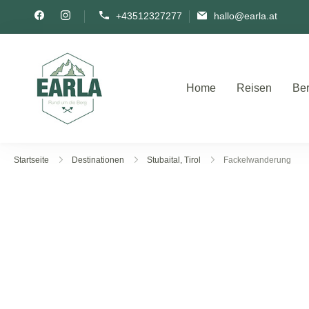
+43512327277
hallo@earla.at
Home
Reisen
Ber
Rund um die Berg
Startseite
Destinationen
Stubaital, Tirol
Fackelwanderung