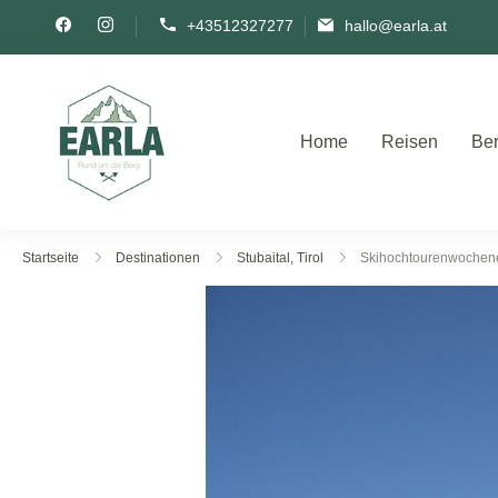
+43512327277
hallo@earla.at
Home
Reisen
Ber
Rund um die Berg
Startseite
Destinationen
Stubaital, Tirol
Skihochtourenwochen