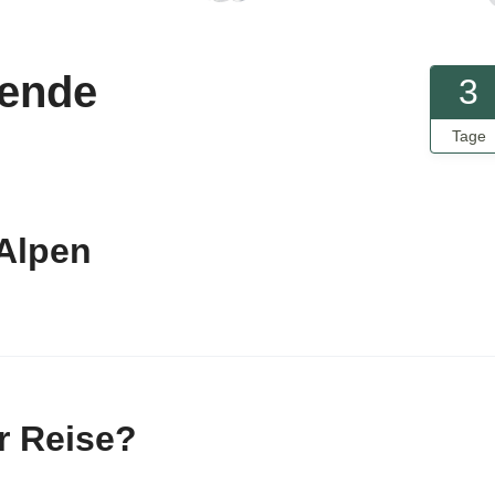
ende
3
Tage
 Alpen
r Reise?