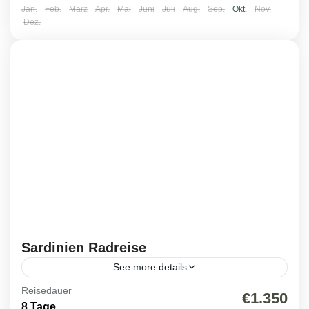
Jan.
Feb.
März
Apr.
Mai
Juni
Juli
Aug.
Sep.
Okt.
Nov.
Dez.
Sardinien Radreise
See more details
Reisedauer
Italien
,
Reisen 2026
€1.350
8 Tage
1 Person