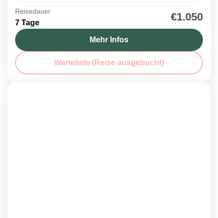
Reisedauer
Italien
,
Kroatien
,
Reisen 2026
,
Slowenien
€1.050
7 Tage
1 Person
Mehr Infos
Warteliste (Reise ausgebucht)